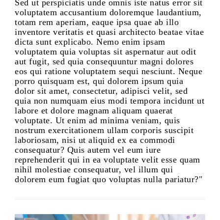
Sed ut perspiciatis unde omnis iste natus error sit
voluptatem accusantium doloremque laudantium,
totam rem aperiam, eaque ipsa quae ab illo
inventore veritatis et quasi architecto beatae vitae
dicta sunt explicabo. Nemo enim ipsam
voluptatem quia voluptas sit aspernatur aut odit
aut fugit, sed quia consequuntur magni dolores
eos qui ratione voluptatem sequi nesciunt. Neque
porro quisquam est, qui dolorem ipsum quia
dolor sit amet, consectetur, adipisci velit, sed
quia non numquam eius modi tempora incidunt ut
labore et dolore magnam aliquam quaerat
voluptate. Ut enim ad minima veniam, quis
nostrum exercitationem ullam corporis suscipit
laboriosam, nisi ut aliquid ex ea commodi
consequatur? Quis autem vel eum iure
reprehenderit qui in ea voluptate velit esse quam
nihil molestiae consequatur, vel illum qui
dolorem eum fugiat quo voluptas nulla pariatur?"