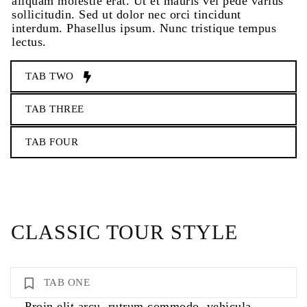
aliquam molestie erat. Ut et mauris vel pede varius
sollicitudin. Sed ut dolor nec orci tincidunt
interdum. Phasellus ipsum. Nunc tristique tempus
lectus.
TAB TWO
TAB THREE
TAB FOUR
CLASSIC TOUR STYLE
TAB ONE
Proin elit arcu, rutrum commodo, vehicula