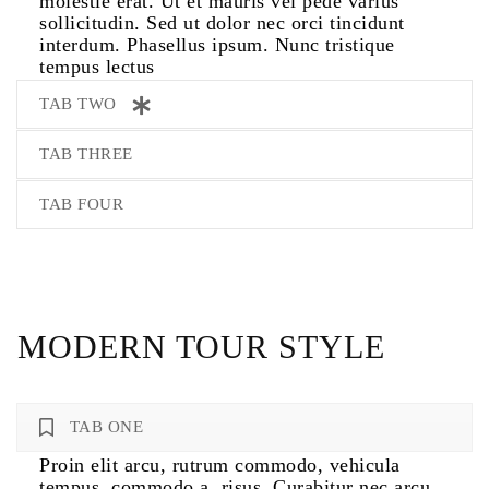
molestie erat. Ut et mauris vel pede varius
sollicitudin. Sed ut dolor nec orci tincidunt
interdum. Phasellus ipsum. Nunc tristique
tempus lectus
TAB TWO
TAB THREE
TAB FOUR
MODERN TOUR STYLE
TAB ONE
Proin elit arcu, rutrum commodo, vehicula
tempus, commodo a, risus. Curabitur nec arcu.