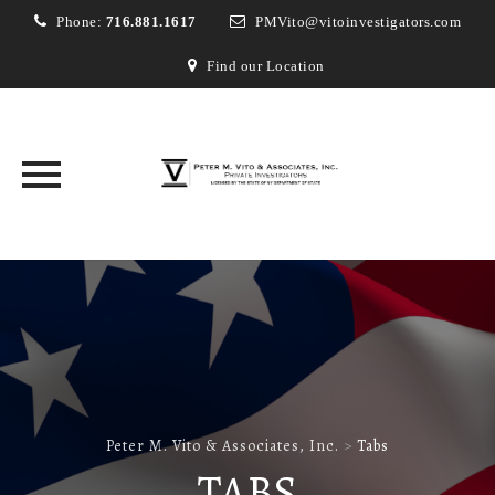
Phone:
716.881.1617
PMVito@vitoinvestigators.com
Find our Location
Skip
to
content
Peter M. Vito & Associates, Inc.
>
Tabs
TABS